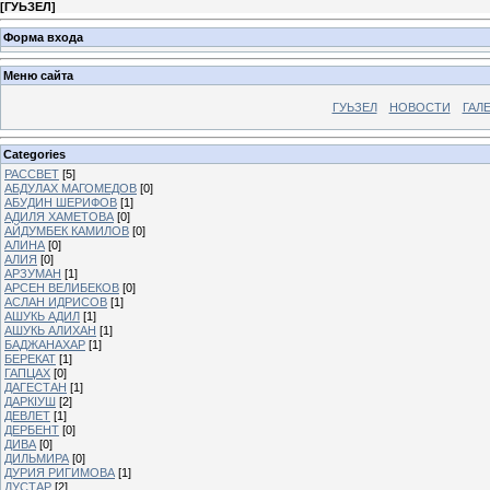
[
ГУЬЗЕЛ
]
Форма входа
Меню сайта
ГУЬЗЕЛ
НОВОСТИ
ГАЛ
Categories
РАССВЕТ
[5]
АБДУЛАХ МАГОМЕДОВ
[0]
АБУДИН ШЕРИФОВ
[1]
АДИЛЯ ХАМЕТОВА
[0]
АЙДУМБЕК КАМИЛОВ
[0]
АЛИНА
[0]
АЛИЯ
[0]
АРЗУМАН
[1]
АРСЕН ВЕЛИБЕКОВ
[0]
АСЛАН ИДРИСОВ
[1]
АШУКЬ АДИЛ
[1]
АШУКЬ АЛИХАН
[1]
БАДЖАНАХАР
[1]
БЕРЕКАТ
[1]
ГАПЦАХ
[0]
ДАГЕСТАН
[1]
ДАРКIУШ
[2]
ДЕВЛЕТ
[1]
ДЕРБЕНТ
[0]
ДИВА
[0]
ДИЛЬМИРА
[0]
ДУРИЯ РИГИМОВА
[1]
ДУСТАР
[2]