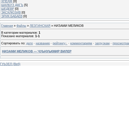
ХПЕДЖ
[0]
ШАЛБУЗ ДАГЪ
[5]
ШЕДЕВР
[0]
ЭКСКЛЮЗИВ
[0]
ЭРИК БАБАЕВ
[0]
Главная
»
Файлы
»
ЛЕЗГИНСКАЯ
» НИЗАМИ МЕЛИКОВ
В категории материалов
:
1
Показано материалов
:
1-1
Сортировать по
:
дате
·
названию
·
рейтингу
·
комментариям
·
загрузкам
·
просмотра
НИЗАМИ МЕЛИКОВ — ЧУЬНУЬХМИР ВИЛЕР
ГУЬЗЕЛ (Веб)