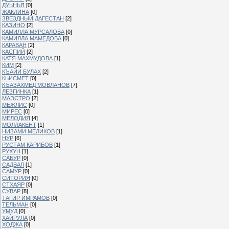
ДУЬНЬЯ
[0]
ЖАКЛИНА
[0]
ЗВЕЗДНЫЙ ДАГЕСТАН
[2]
КАЗИНО
[2]
КАМИЛЛА МУРСАЛОВА
[0]
КАМИЛЛА МАМЕДОВА
[0]
КАРАВАН
[2]
КАСПИЙ
[2]
КАТЯ МАХМУДОВА
[1]
КИМ
[2]
КЪАЙИ БУЛАХ
[2]
КЬИСМЕТ
[0]
КЪАЗАХМЕД МОВЛАНОВ
[7]
ЛЕЗГИНКА
[1]
МАЭСТРО
[2]
МЕЖЛИС
[0]
МИРЕС
[0]
МЕЛОДИЯ
[4]
МОЛЛАКЕНТ
[1]
НИЗАМИ МЕЛИКОВ
[1]
НУР
[6]
РУСТАМ КАРИБОВ
[1]
РУХУН
[1]
САБУР
[0]
САДВАЛ
[1]
САМУР
[0]
СИТОРИЯ
[0]
СТХАЯР
[0]
СУВАР
[8]
ТАГИР ИМРАМОВ
[0]
ТЕЛЬМАН
[0]
УМУД
[0]
ХАЙРУЛА
[0]
ХОДЖА
[0]